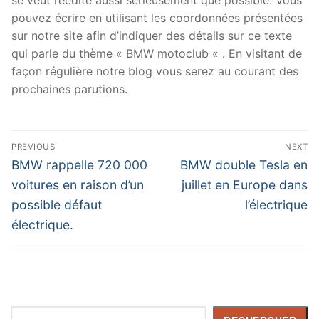
pouvez écrire en utilisant les coordonnées présentées
sur notre site afin d’indiquer des détails sur ce texte
qui parle du thème « BMW motoclub « . En visitant de
façon régulière notre blog vous serez au courant des
prochaines parutions.
Navigation
PREVIOUS
NEXT
de
Previous
Next
BMW rappelle 720 000
BMW double Tesla en
post:
post:
l’article
voitures en raison d’un
juillet en Europe dans
possible défaut
l’électrique
électrique.
Rechercher