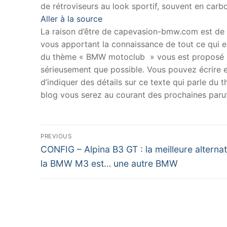
de rétroviseurs au look sportif, souvent en carb
Aller à la source
La raison d’être de capevasion-bmw.com est de
vous apportant la connaissance de tout ce qui es
du thème « BMW motoclub » vous est proposé p
sérieusement que possible. Vous pouvez écrire en
d’indiquer des détails sur ce texte qui parle du
blog vous serez au courant des prochaines parut
Navigation
PREVIOUS
Previous
de
CONFIG – Alpina B3 GT : la meilleure alternat
post:
la BMW M3 est… une autre BMW
l’article