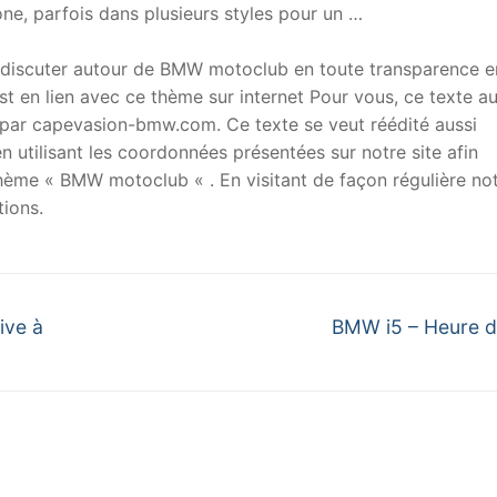
one, parfois dans plusieurs styles pour un …
 discuter autour de BMW motoclub en toute transparence e
t en lien avec ce thème sur internet Pour vous, ce texte a
ar capevasion-bmw.com. Ce texte se veut réédité aussi
 utilisant les coordonnées présentées sur notre site afin
 thème « BMW motoclub « . En visitant de façon régulière no
ions.
Next
ive à
BMW i5 – Heure 
post: