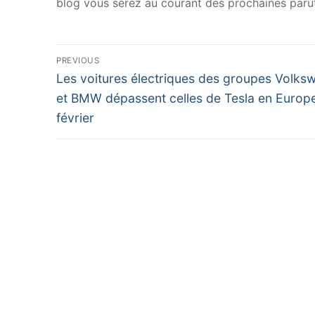
blog vous serez au courant des prochaines parut
Navigation
PREVIOUS
Previous
de
Les voitures électriques des groupes Volks
post:
et BMW dépassent celles de Tesla en Europ
l’article
février