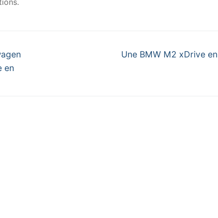
ions.
Next
wagen
Une BMW M2 xDrive en
post:
e en