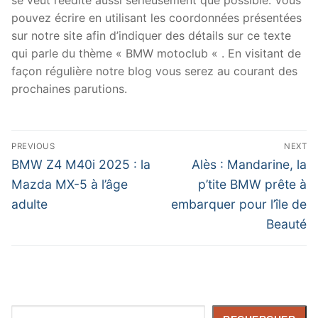
pouvez écrire en utilisant les coordonnées présentées
sur notre site afin d’indiquer des détails sur ce texte
qui parle du thème « BMW motoclub « . En visitant de
façon régulière notre blog vous serez au courant des
prochaines parutions.
Navigation
PREVIOUS
NEXT
de
Previous
Next
BMW Z4 M40i 2025 : la
Alès : Mandarine, la
post:
post:
l’article
Mazda MX-5 à l’âge
p’tite BMW prête à
adulte
embarquer pour l’île de
Beauté
Rechercher