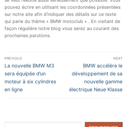
pouvez écrire en utilisant les coordonnées présentées
sur notre site afin d’indiquer des détails sur ce texte
qui parle du thème « BMW motoclub « . En visitant de
façon régulière notre blog vous serez au courant des
prochaines parutions.
Navigation
PREVIOUS
NEXT
de
Previous
Next
La nouvelle BMW M3
BMW accélère le
post:
post:
l’article
sera équipée d’un
développement de sa
moteur à six cylindres
nouvelle gamme
en ligne
électrique Neue Klasse
Rechercher