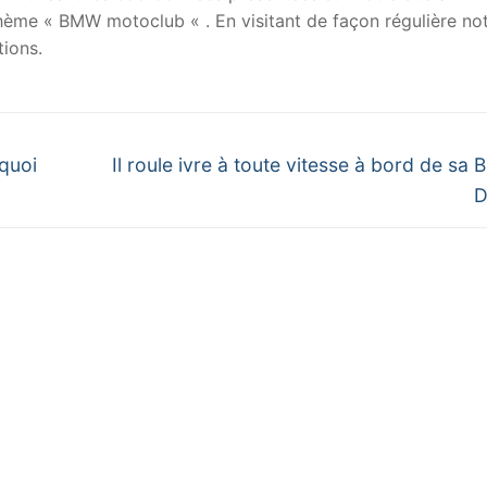
 thème « BMW motoclub « . En visitant de façon régulière no
ions.
Next
 quoi
Il roule ivre à toute vitesse à bord de sa
post:
D