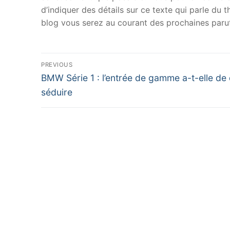
d’indiquer des détails sur ce texte qui parle du
blog vous serez au courant des prochaines parut
Navigation
PREVIOUS
Previous
de
BMW Série 1 : l’entrée de gamme a-t-elle de
post:
séduire
l’article