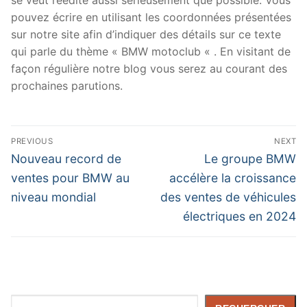
pouvez écrire en utilisant les coordonnées présentées
sur notre site afin d’indiquer des détails sur ce texte
qui parle du thème « BMW motoclub « . En visitant de
façon régulière notre blog vous serez au courant des
prochaines parutions.
Navigation
PREVIOUS
NEXT
de
Previous
Next
Nouveau record de
Le groupe BMW
post:
post:
l’article
ventes pour BMW au
accélère la croissance
niveau mondial
des ventes de véhicules
électriques en 2024
Rechercher