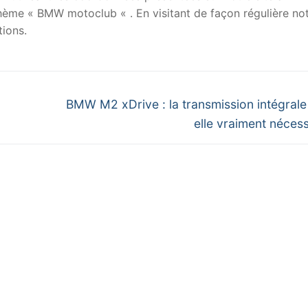
 thème « BMW motoclub « . En visitant de façon régulière no
ions.
Next
BMW M2 xDrive : la transmission intégrale 
post:
elle vraiment nécess