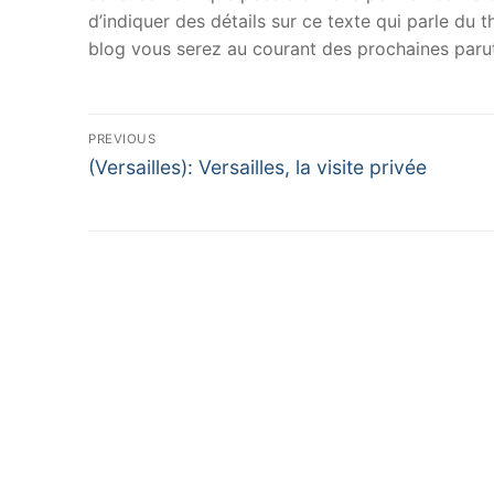
d’indiquer des détails sur ce texte qui parle du
blog vous serez au courant des prochaines parut
Navigation
PREVIOUS
Previous
de
(Versailles): Versailles, la visite privée
post:
l’article