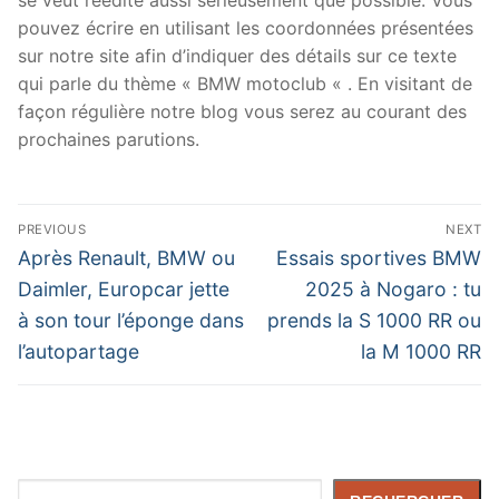
pouvez écrire en utilisant les coordonnées présentées
sur notre site afin d’indiquer des détails sur ce texte
qui parle du thème « BMW motoclub « . En visitant de
façon régulière notre blog vous serez au courant des
prochaines parutions.
Navigation
PREVIOUS
NEXT
de
Previous
Next
Après Renault, BMW ou
Essais sportives BMW
post:
post:
l’article
Daimler, Europcar jette
2025 à Nogaro : tu
à son tour l’éponge dans
prends la S 1000 RR ou
l’autopartage
la M 1000 RR
Rechercher