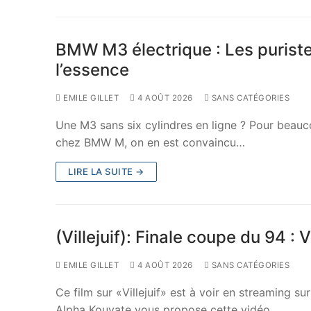
BMW M3 électrique : Les puriste
l’essence
EMILE GILLET
4 AOÛT 2026
SANS CATÉGORIES
Une M3 sans six cylindres en ligne ? Pour beauco
chez BMW M, on en est convaincu…
LIRE LA SUITE →
(Villejuif): Finale coupe du 94 : V
EMILE GILLET
4 AOÛT 2026
SANS CATÉGORIES
Ce film sur «Villejuif» est à voir en streaming s
Alpha Kouyate vous propose cette vidéo…